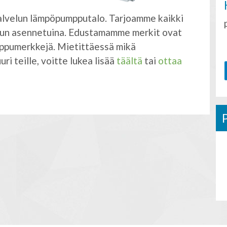
lvelun lämpöpumpputalo. Tarjoamme kaikki
uun asennetuina. Edustamamme merkit ovat
mppumerkkejä. Mietittäessä mikä
ri teille, voitte lukea lisää
täältä
tai
ottaa