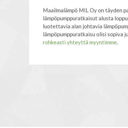
Maailmalämpö MIL Oy on täyden pa
lämpöpumppuratkaisut alusta lopp
luotettavia alan johtavia lämpöpu
lämpöpumppuratkaisu olisi sopiva juu
rohkeasti yhteyttä myyntimme
.