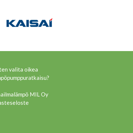
en valita oikea
mpöpumppuratkaisu?
ailmalämpö MIL Oy
asteseloste