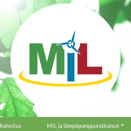
Rahoitus
MIL ja lämpöpumppuratkaisut
Päävalikko