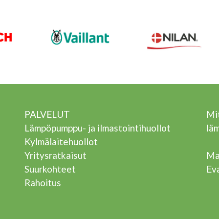
PALVELUT
Mit
Lämpöpumppu- ja ilmastointihuollot
lä
Kylmälaitehuollot
Yritysratkaisut
Ma
Suurkohteet
Ev
Rahoitus