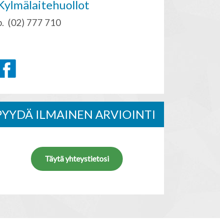
Kylmälaitehuollot
p. (02) 777 710
PYYDÄ ILMAINEN ARVIOINTI
Täytä yhteystietosi