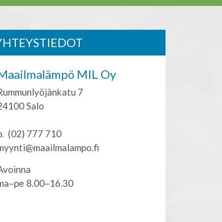
YHTEYSTIEDOT
Maailmalämpö MIL Oy
Rummunlyöjänkatu 7
24100 Salo
p. (02) 777 710
myynti@maailmalampo.fi
Avoinna
ma–pe 8.00–16.30