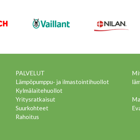
PALVELUT
Mit
Lämpöpumppu- ja ilmastointihuollot
lä
Kylmälaitehuollot
Yritysratkaisut
Ma
Suurkohteet
Ev
Rahoitus