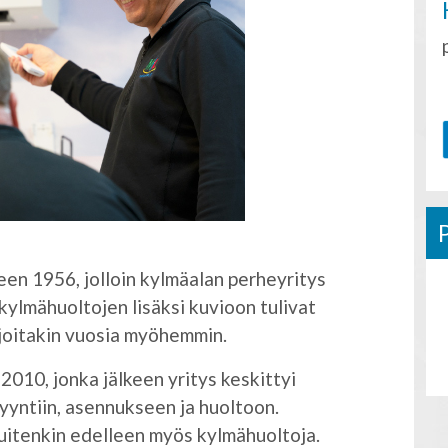
en 1956, jolloin kylmäalan perheyritys
kylmähuoltojen lisäksi kuvioon tulivat
 joitakin vuosia myöhemmin.
010, jonka jälkeen yritys keskittyi
yntiin, asennukseen ja huoltoon.
itenkin edelleen myös kylmähuoltoja.