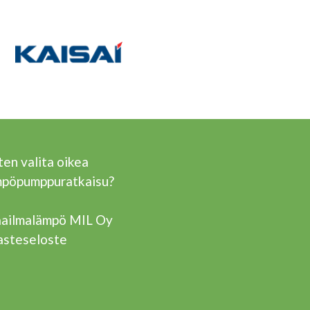
en valita oikea
mpöpumppuratkaisu?
ailmalämpö MIL Oy
asteseloste