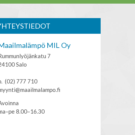
YHTEYSTIEDOT
Maailmalämpö MIL Oy
Rummunlyöjänkatu 7
24100 Salo
p. (02) 777 710
myynti@maailmalampo.fi
Avoinna
ma–pe 8.00–16.30