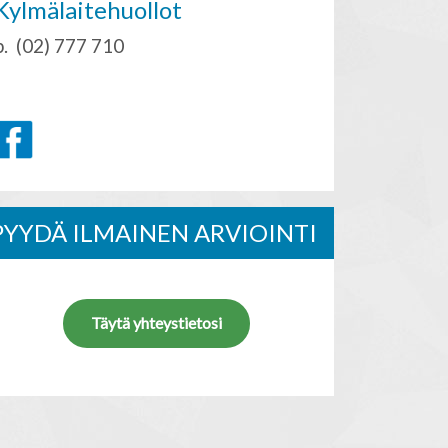
Kylmälaitehuollot
p. (02) 777 710
PYYDÄ ILMAINEN ARVIOINTI
Täytä yhteystietosi