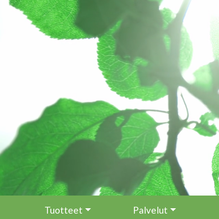
Hyppää pääsisältöön
Tuotteet
Palvelut