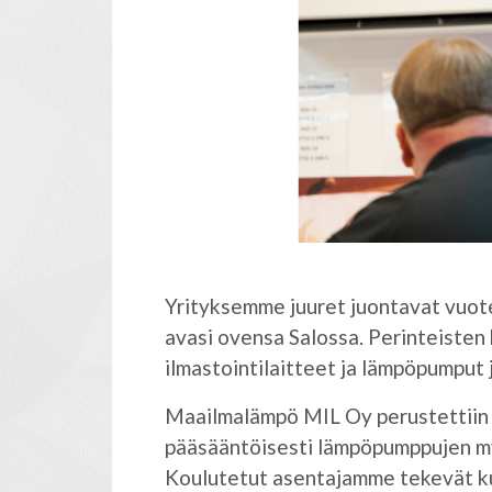
Yrityksemme juuret juontavat vuote
avasi ovensa Salossa. Perinteisten 
ilmastointilaitteet ja lämpöpumput
Maailmalämpö MIL Oy perustettiin 2
pääsääntöisesti lämpöpumppujen my
Koulutetut asentajamme tekevät ku