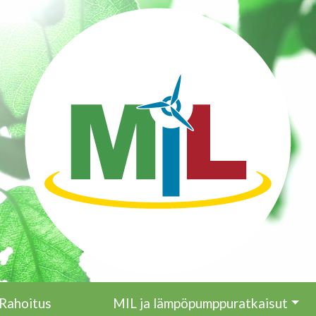
Rahoitus
MIL ja lämpöpumppuratkaisut
Päävalikko