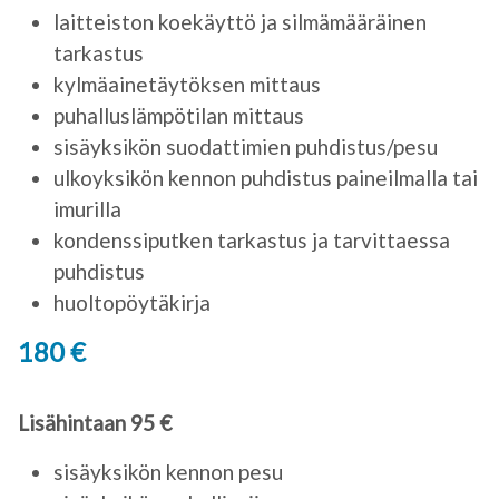
laitteiston koekäyttö ja silmämääräinen
tarkastus
kylmäainetäytöksen mittaus
puhalluslämpötilan mittaus
sisäyksikön suodattimien puhdistus/pesu
ulkoyksikön kennon puhdistus paineilmalla tai
imurilla
kondenssiputken tarkastus ja tarvittaessa
puhdistus
huoltopöytäkirja
180 €
Lisähintaan 95 €
sisäyksikön kennon pesu