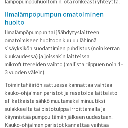
lämpöpumppuhuoltoihin, ota rohkeasti yhteyttä.
Ilmalämpöpumpun omatoiminen
huolto
Ilmalämpöpumpun tai jäähdytyslaitteen
omatoimiseen huoltoon kuuluu lähinnä
sisäyksikön suodattimien puhdistus (noin kerran
kuukaudessa) ja joissakin laitteissa
mikrofilttereiden vaihto (mallista riippuen noin 1–
3 vuoden välein).
Toimintahäiriön sattuessa kannattaa vaihtaa
kauko-ohjaimen paristot ja resetoida laitteisto
eli katkaista sähkö muutamaksi minuutiksi
sulakkeelta tai pistotulppa irroittamalla ja
käynnistää pumppu tämän jälkeen uudestaan.
Kauko-ohjaimen paristot kannattaa vaihtaa