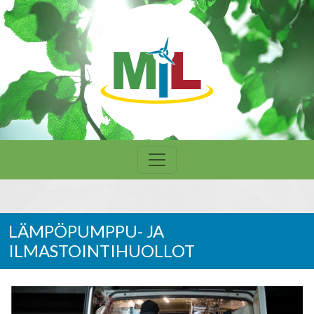
Hyppää pääsisältöön
Päävalikko
LÄMPÖPUMPPU- JA
ILMASTOINTIHUOLLOT